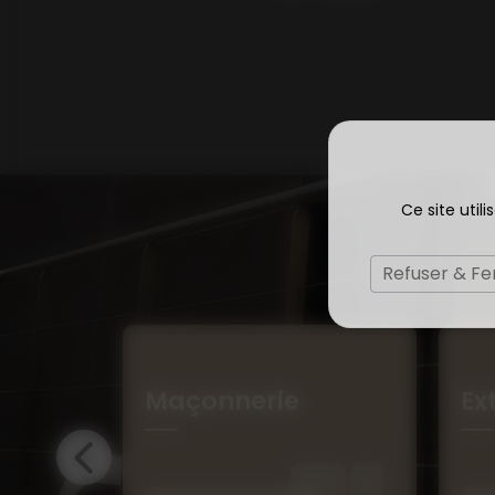
Ce site util
Refuser & F
sols
Maçonnerie
Ex