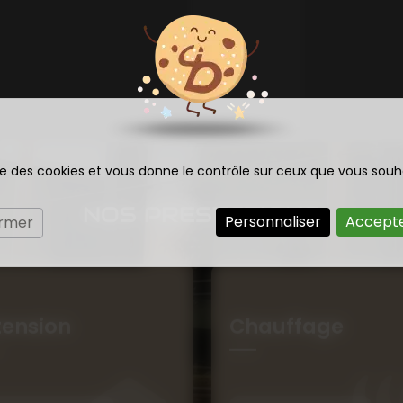
ise des cookies et vous donne le contrôle sur ceux que vous souh
NOS PRESTATIONS
Personnaliser
Accepte
ermer
tension
Chauffage