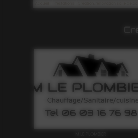
/
/
Accueil
Prestations
Création, rénovation salle de ba
Cré
M LE PLOMBIER