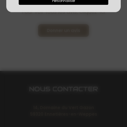
Personnaliser
Pour voir tous les avis, cliquez-
ici
Donner un avis
NOUS CONTACTER
14, Domaine du Vert Gazon
59320 Ennetières-en-Weppes