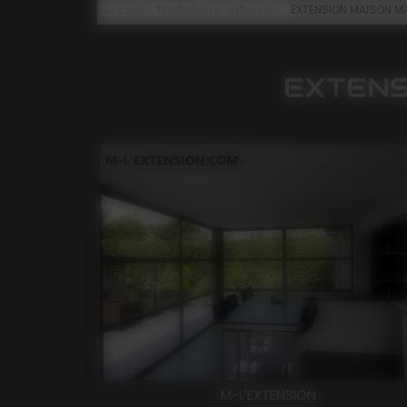
/
/
/
Accueil
Prestations
Extension
EXTENSION MAISON M
EXTENS
M-L'EXTENSION