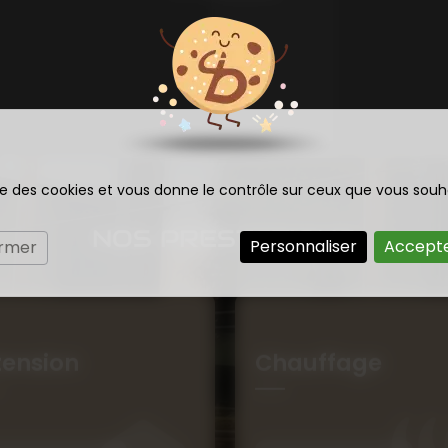
ise des cookies et vous donne le contrôle sur ceux que vous souh
NOS PRESTATIONS
Personnaliser
Accepte
ermer
tension
Chauffage