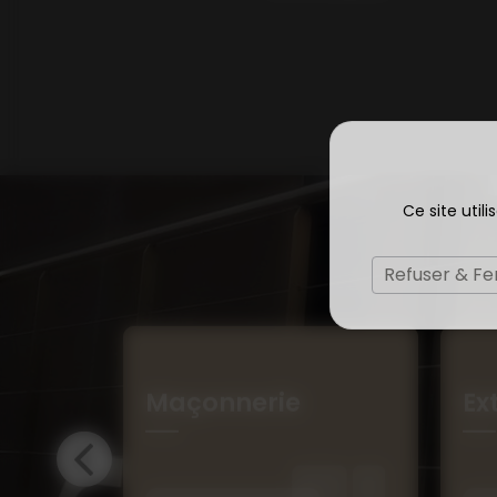
Ce site util
Refuser & F
sols
Maçonnerie
Ex